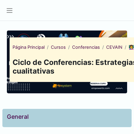
Saltar al contenido principal
Panel lateral
Página Principal
Cursos
Conferencias
CEVAIN
👩
Ciclo de Conferencias: Estrategia
cualitativas
Diagrama de temas
General