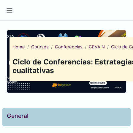
Skip to main content
Side panel
Home
Courses
Conferencias
CEVAIN
Ciclo de Co
Ciclo de Conferencias: Estrategia
cualitativas
Topic outline
General