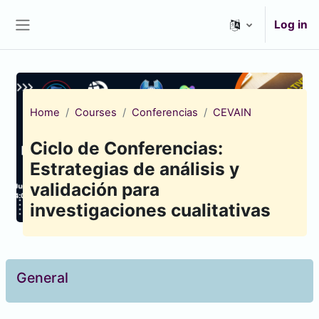
Skip to main content
Log in
Side panel
Home
Courses
Conferencias
CEVAIN
Ciclo de Conferencias:
Estrategias de análisis y
validación para
investigaciones cualitativas
Topic outline
General