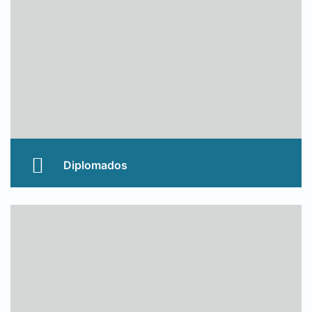
Conocer Más
Diplomados
Diplomados con certificaciones avaladas por aliados
en formación profesional universitaria.
Conocer Más