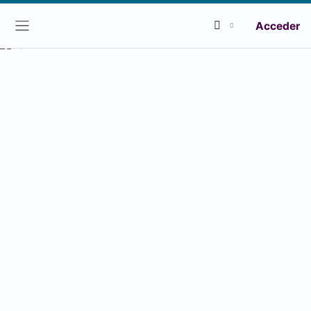
Acceder
Panel lateral
Previous
Next