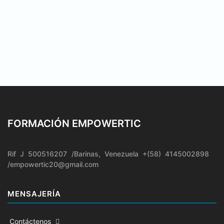
FORMACIÓN EMPOWERTIC
Rif J 500516207 /Barinas, Venezuela +(58) 4145002898
/empowertic20@gmail.com
MENSAJERÍA
Contáctenos