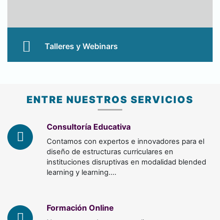
Talleres y Webinars
Abiertos al publico en general, con temas diversos y
apegados a la realidad actual.
ENTRE NUESTROS SERVICIOS
Conocer Más
Consultoría Educativa
Contamos con expertos e innovadores para el
diseño de estructuras curriculares en
instituciones disruptivas en modalidad blended
learning y learning.…
Formación Online