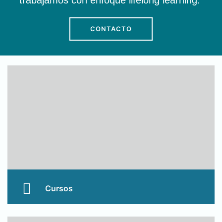
trabajamos con enfoque lifelong learning.
CONTACTO
Cursos
Nuestros procesos formativos están enfocados en
crear competencias para toda la vida.