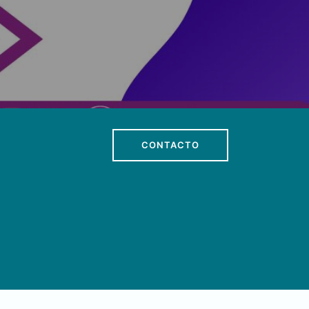
anzas estratégicas y trabajo en red con diferente
en Venezuela y el resto de Latinoamérica. Expan
nocimientos
CONTACTO