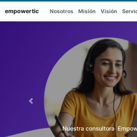
empowertic
Nosotros
Misión
Visión
Servi
Previous
os para