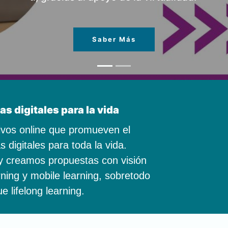
Nuestro enfoque se basa en establecer ali
organizaciones para formar el talento humano 
co
 digitales para la vida
ivos online que promueven el
 digitales para toda la vida.
y creamos propuestas con visión
ning y mobile learning, sobretodo
e lifelong learning.