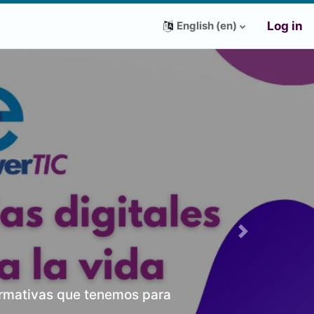
Log in
English ‎(en)‎
Next