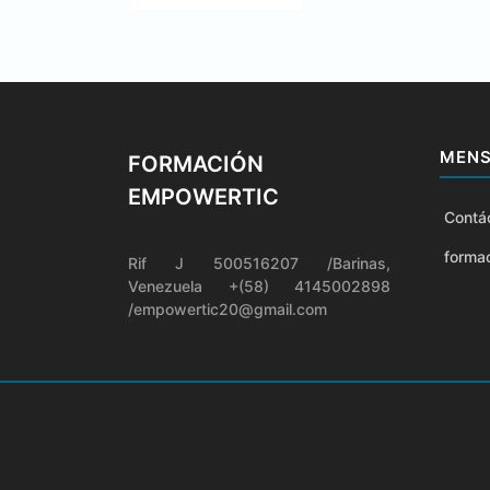
MENS
FORMACIÓN
EMPOWERTIC
Contá
forma
Rif J 500516207 /Barinas,
Venezuela +(58) 4145002898
/empowertic20@gmail.com