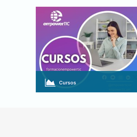
Cursos
Nuestros procesos formativos están
enfocados en crear competencias para
toda la vida.
Conocer Más