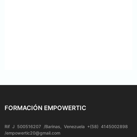
FORMACIÓN EMPOWERTIC
Rif J 500516207 /Barinas, Venezuela +(58) 4145002898
/empowertic20@gmail.com