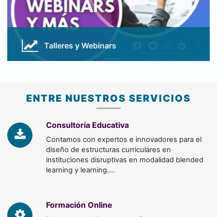
Talleres y Webinars
Abiertos al publico en general, con temas diversos y
apegados a la realidad actual.
ENTRE NUESTROS SERVICIOS
Conocer Más
Consultoría Educativa
Contamos con expertos e innovadores para el
diseño de estructuras curriculares en
instituciones disruptivas en modalidad blended
learning y learning.…
Formación Online